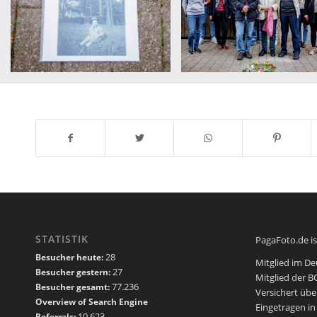
STATISTIK
PagaFoto.de is
28
Besucher heute:
Mitglied im D
27
Besucher gestern:
Mitglied der 
77.236
Besucher gesamt:
Versichert übe
Overview of Search Engine
Eingetragen 
10.623
Referrals: