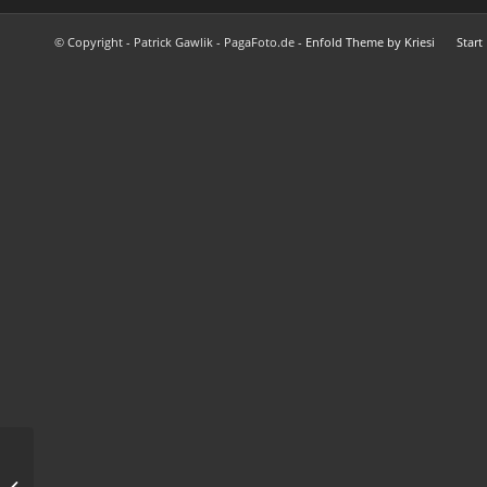
© Copyright - Patrick Gawlik - PagaFoto.de -
Enfold Theme by Kriesi
Start
Cellar Darling –
Nachtleben Frankfurt –